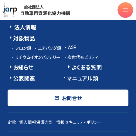
index
一般社団法人
自動車再資源化協力機構
法人情報
対象物品
法人情報
ASR
フロン類
エアバッグ類
対象物品
リチウムイオンバッテリー
次世代モビリティ
ASR
フロン類
エアバッグ類
お知らせ
よくある質問
リチウムイオンバッテリー
次世代モビリティ
公表関連
マニュアル類
お知らせ
よくある質問
公表関連
マニュアル類
お問合せ
お問合せ
定款
個人情報保護方針
情報セキュリティポリシー
定款
個人情報保護方針
情報セキュリティポリシー