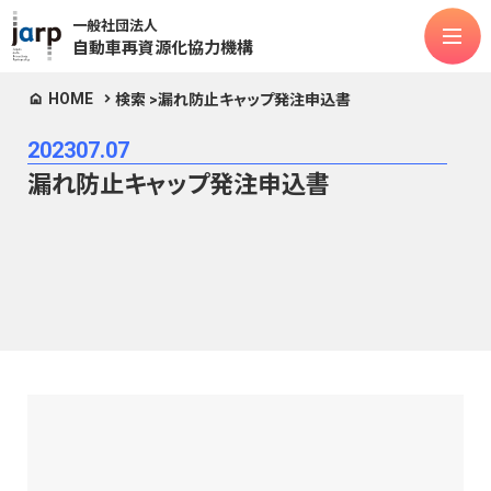
一般社団法人
自動車再資源化協力機構
HOME
検索 >
漏れ防止キャップ発注申込書
法人情報
2023
07.07
対象物品
漏れ防止キャップ発注申込書
ASR
フロン類
エアバッグ類
リチウムイオンバッテリー
次世代モビリティ
お知らせ
よくある質問
公表関連
マニュアル類
お問合せ
定款
個人情報保護方針
情報セキュリティポリシー