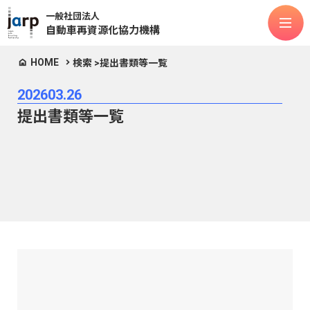
一般社団法人
自動車再資源化協力機構
HOME
検索 >
提出書類等一覧
法人情報
2026
03.26
対象物品
提出書類等一覧
ASR
フロン類
エアバッグ類
リチウムイオンバッテリー
次世代モビリティ
お知らせ
よくある質問
公表関連
マニュアル類
お問合せ
定款
個人情報保護方針
情報セキュリティポリシー