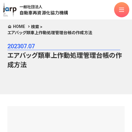
一般社団法人
自動車再資源化協力機構
HOME
検索 >
エアバッグ類車上作動処理管理台帳の作成方法
法人情報
2023
07.07
対象物品
エアバッグ類車上作動処理管理台帳の作
ASR
フロン類
エアバッグ類
成方法
リチウムイオンバッテリー
次世代モビリティ
お知らせ
よくある質問
公表関連
マニュアル類
お問合せ
定款
個人情報保護方針
情報セキュリティポリシー