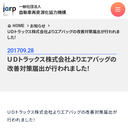
一般社団法人
自動車再資源化協力機構
HOME
お知らせ
ＵＤトラックス株式会社よりエアバッグの改善対策届出が行われま
法人情報
した！
対象物品
2017
09.28
ASR
フロン類
エアバッグ類
ＵＤトラックス株式会社よりエアバッグの
リチウムイオンバッテリー
次世代モビリティ
改善対策届出が行われました！
お知らせ
よくある質問
公表関連
マニュアル類
お問合せ
ＵＤトラックス株式会社よりエアバッグの改善対策届出が
行われました！
定款
個人情報保護方針
情報セキュリティポリシー