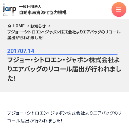
一般社団法人
自動車再資源化協力機構
HOME
お知らせ
プジョー・シトロエン・ジャポン株式会社よりエアバッグのリコール
法人情報
届出が行われました！
対象物品
2017
07.14
ASR
フロン類
エアバッグ類
プジョー・シトロエン・ジャポン株式会社よ
リチウムイオンバッテリー
次世代モビリティ
りエアバッグのリコール届出が行われまし
お知らせ
よくある質問
た！
公表関連
マニュアル類
お問合せ
プジョー・シトロエン・ジャポン株式会社よりエアバッグのリ
コール届出が行われました！
定款
個人情報保護方針
情報セキュリティポリシー