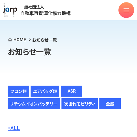
一般社団法人
自動車再資源化協力機構
法人情報
HOME
お知らせ一覧
対象物品
お知らせ一覧
ASR
フロン類
エアバッグ類
リチウムイオンバッテリー
次世代モビリティ
お知らせ
よくある質問
公表関連
マニュアル類
ASR
フロン類
エアバッグ類
リチウムイオンバッテリー
次世代モビリティ
全般
お問合せ
ALL
定款
個人情報保護方針
情報セキュリティポリシー